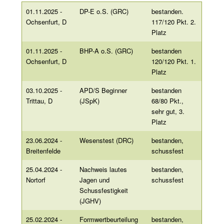
01.11.2025 -
DP-E o.S. (GRC)
bestanden.
Ochsenfurt, D
117/120 Pkt. 2.
Platz
01.11.2025 -
BHP-A o.S. (GRC)
bestanden
Ochsenfurt, D
120/120 Pkt. 1.
Platz
03.10.2025 -
APD/S Beginner
bestanden
Trittau, D
(JSpK)
68/80 Pkt.,
sehr gut, 3.
Platz
23.06.2024 -
Wesenstest (DRC)
bestanden,
Breitenfelde
schussfest
25.04.2024 -
Nachweis lautes
bestanden,
Nortorf
Jagen und
schussfest
Schussfestigkeit
(JGHV)
25.02.2024 -
Formwertbeurteilung
bestanden,